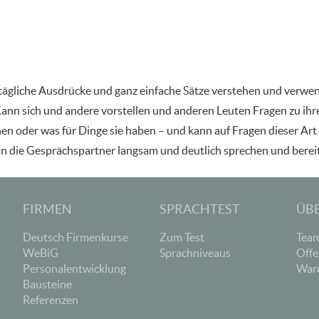
tägliche Ausdrücke und ganz einfache Sätze verstehen und verwend
ann sich und andere vorstellen und anderen Leuten Fragen zu ihrer
en oder was für Dinge sie haben – und kann auf Fragen dieser Art
n die Gesprächspartner langsam und deutlich sprechen und bereit 
FIRMEN
SPRACHTEST
ÜB
Deutsch Firmenkurse
Zum Test
Tea
WeBiG
Sprachniveaus
Offe
Personalentwicklung
Waru
Bausteine
Referenzen