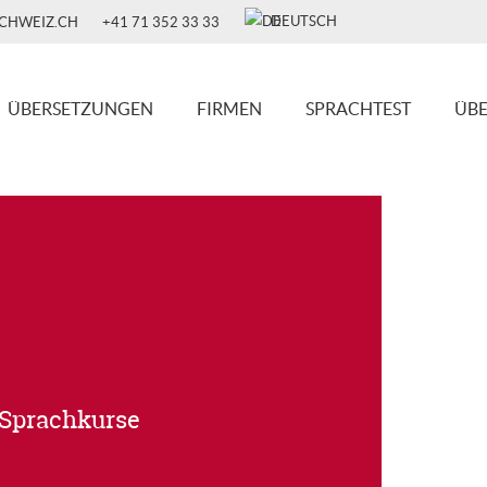
DEUTSCH
SCHWEIZ.CH
+41 71 352 33 33
ÜBERSETZUNGEN
FIRMEN
SPRACHTEST
ÜBE
Sprachkurse