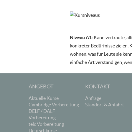
Niveau A1:
Kann vertraute, all
konkreter Bedürfnisse zielen. K
wohnen, was für Leute sie kenn
einfache Art verständigen, wen
ANGEBOT
KONTAKT
Aktuelle Kurse
Anfrage
Cambridge Vorbereitung
Standort & Anfahrt
DELF / DALF
Vorbereitung
telc Vorbereitung
Deutschkurse