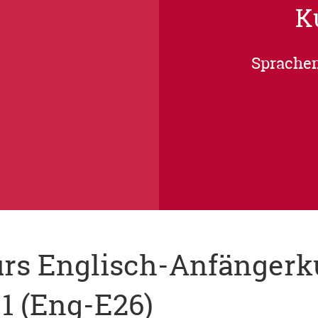
K
Sprachen
rs Englisch-Anfängerk
.1 (Eng-E26)