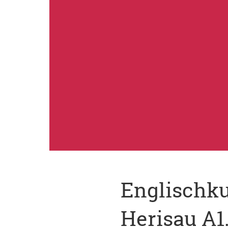
Englischku
Herisau A1