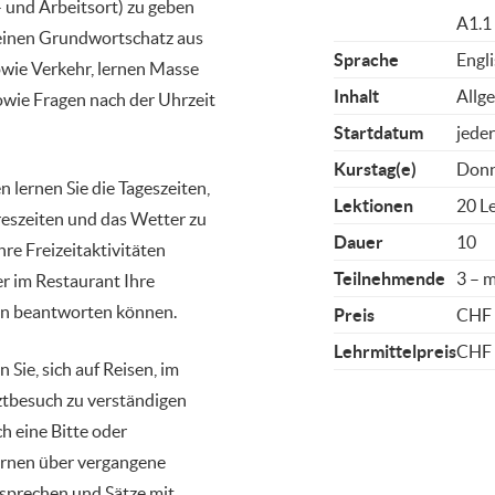
- und Arbeitsort) zu geben
A1.1
 einen Grundwortschatz aus
Sprache
Engl
owie Verkehr, lernen Masse
Inhalt
Allg
wie Fragen nach der Uhrzeit
Startdatum
jeder
Kurstag(e)
Donn
 lernen Sie die Tageszeiten,
Lektionen
20 L
szeiten und das Wetter zu
Dauer
10
hre Freizeitaktivitäten
Teilnehmende
3 – m
r im Restaurant Ihre
en beantworten können.
Preis
CHF
Lehrmittelpreis
CHF
n Sie, sich auf Reisen, im
ztbesuch zu verständigen
h eine Bitte oder
lernen über vergangene
sprechen und Sätze mit