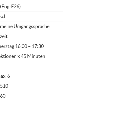
 (Eng-E26)
isch
emeine Umgangssprache
zeit
erstag 16:00 – 17:30
ektionen x 45 Minuten
ax. 6
 510
 60