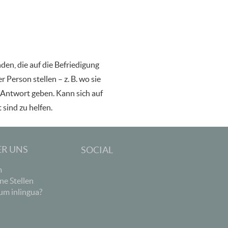
en, die auf die Befriedigung
 Person stellen – z. B. wo sie
 Antwort geben. Kann sich auf
sind zu helfen.
ER UNS
SOCIAL
m
ne Stellen
m inlingua?