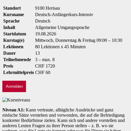
Standort
9100 Herisau
Kursname
Deutsch-Anfängerkurs-Intensiv
Sprache
Deutsch
Inhalt
Allgemeine Umgangssprache
Startdatum
19.08.2026
Kurstag(e)
Mittwoch, Donnerstag & Freitag 09:00 – 10:30
Lektionen
80 Lektionen x 45 Minuten
Dauer
13
Teilnehmende
3 – max. 8
Preis
CHF 1720
Lehrmittelpreis
CHF 60
Anmelden
Niveau A1:
Kann vertraute, alltägliche Ausdrücke und ganz
einfache Sätze verstehen und verwenden, die auf die Befriedigung
konkreter Bedürfnisse zielen. Kann sich und andere vorstellen und
anderen Leuten Fragen zu ihrer Person stellen – z. B. wo sie
wohnen, was für Leute sie kennen oder was für Dinge sie haben –